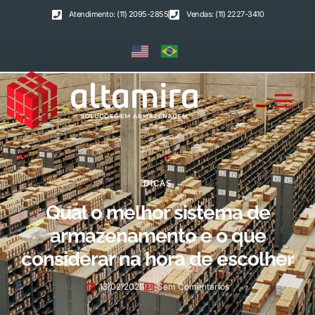
Atendimento: (11) 2095-2855
Vendas: (11) 2227-3410
DICAS
Qual o melhor sistema de
armazenamento e o que
considerar na hora de escolher
13/02/2025
Sem Comentários