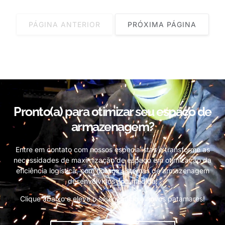
PÁGINA ANTERIOR
PRÓXIMA PÁGINA
Pronto(a) para otimizar seu espaço de
armazenagem?
Entre em contato com nossos especialistas e transforme as
necessidades de maximização de espaço em otimização da
eficiência logística, com nossos sistemas de armazenagem
desenvolvidos sob medida!
Clique abaixo e eleve o seu negócio a novos patamares!