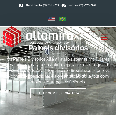
Atendimento: (11) 2095-2855
Vendas: (11) 2227-3410
Paineis divisórios
Os Painéis Divisórios Altamira são sistemas modulares
desenvolvidos para garantir a separação estratégica de
ambientes industriais, logísticos e produtivos. Promove
o controle operacional e a organização do layout com
maior segurança e eficiência.
FALAR COM ESPECIALISTA