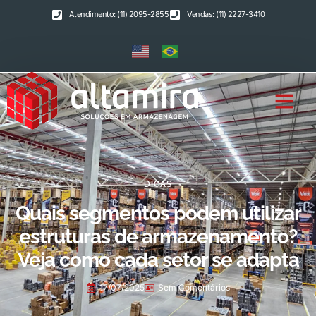
Atendimento: (11) 2095-2855
Vendas: (11) 2227-3410
DICAS
Quais segmentos podem utilizar
estruturas de armazenamento?
Veja como cada setor se adapta
17/07/2025
Sem Comentários