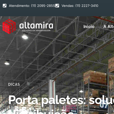
Atendimento: (11) 2095-2855
Vendas: (11) 2227-3410
Início
A Al
DICAS
Porta paletes: sol