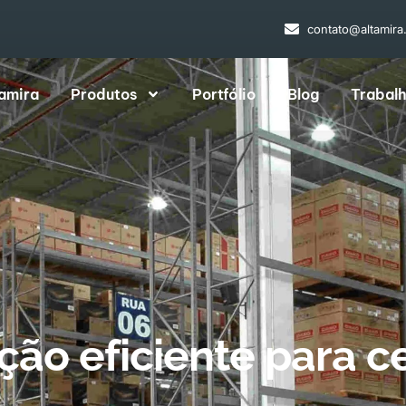
contato@altamira
tamira
Produtos
Portfólio
Blog
Trabal
ução eficiente para c