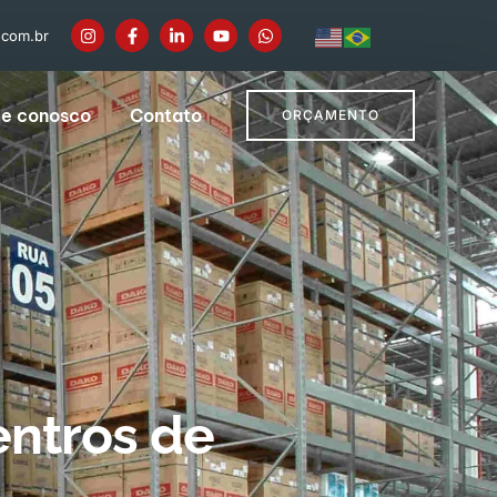
.com.br
he conosco
Contato
ORÇAMENTO
entros de