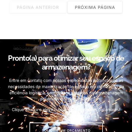
PÁGINA ANTERIOR
PRÓXIMA PÁGINA
Pronto(a) para otimizar seu espaço de
armazenagem?
Entre em contato com nossos especialistas e transforme as
necessidades de maximização de espaço em otimização da
eficiência logística, com nossos sistemas de armazenagem
desenvolvidos sob medida!
Clique abaixo e eleve o seu negócio a novos patamares!
SOLICITE UM ORÇAMENTO