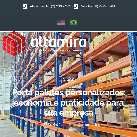
Atendimento: (11) 2095-2855
Vendas: (11) 2227-3410
DICAS
Porta paletes personalizados:
economia e praticidade para
sua empresa
22/01/2024
Sem Comentários