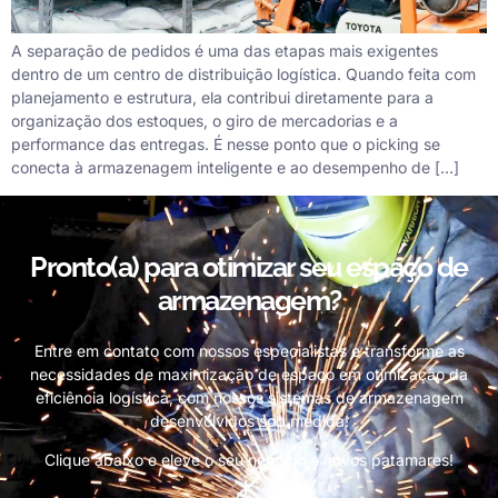
A separação de pedidos é uma das etapas mais exigentes
dentro de um centro de distribuição logística. Quando feita com
planejamento e estrutura, ela contribui diretamente para a
organização dos estoques, o giro de mercadorias e a
performance das entregas. É nesse ponto que o picking se
conecta à armazenagem inteligente e ao desempenho de […]
Pronto(a) para otimizar seu espaço de
armazenagem?
Entre em contato com nossos especialistas e transforme as
necessidades de maximização de espaço em otimização da
eficiência logística, com nossos sistemas de armazenagem
desenvolvidos sob medida!
Clique abaixo e eleve o seu negócio a novos patamares!